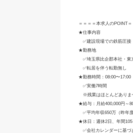
＝＝＝＝本求人のPOINT
★仕事内容
✅建設現場での鉄筋圧接
★勤務地
✅埼玉県比企郡本社・東
✅転居を伴う転勤無し
★勤務時間：08:00〜17:00
✅実働7時間
※残業はほとんどありません
★給与：月給400,000円～80
✅平均年収650万（昨年
★休日：週休2日、年間105
✅会社カレンダーに基づ