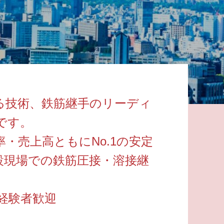
る技術、鉄筋継手のリーディ
です。
・売上高ともにNo.1の安定
設現場での鉄筋圧接・溶接継
未経験者歓迎