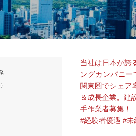
当社は日本が誇
業
ングカンパニー
関東圏でシェア率
法）
＆成長企業。建
手作業者募集！
#経験者優遇 #